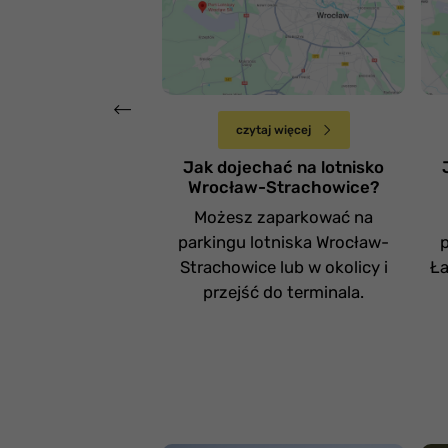
lotnisko Wrocław-
l
Strachowice
Ł
Czwartek 20 kwietnia
czytaj więcej
Jak dojechać na lotnisko
Wrocław-Strachowice?
Możesz zaparkować na
parkingu lotniska Wrocław-
Strachowice lub w okolicy i
Ła
przejść do terminala.