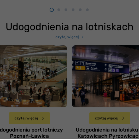
Udogodnienia na lotniskach
czytaj więcej
otnisko Poznań-
Lotnisko Katowice-
awica
Pyrzowice
Czwartek 28 marca
Piątek 22 marca
czytaj więcej
czytaj więcej
dogodnienia port lotniczy
Udogodnienia na lotnisku
Poznań-Ławica
Katowicach Pyrzowicac