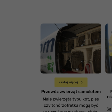
P
o
n
Przewóz zwierząt
p
samolotem
d
Sobota 14 grudnia
czytaj więcej
Przewóz zwierząt samolotem
ni
Małe zwierzęta typu kot, pies
czy tchórzofretka mogą być
Są
przewożone w odpowiednim