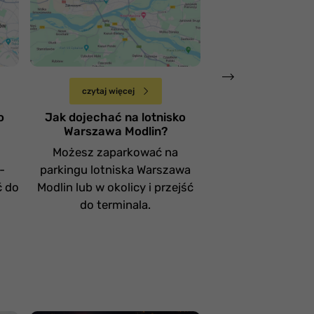
lotnisko Warszawa
lotnisko Wars
e
Modlin
Chopina
Sobota 15 kwietnia
Wtorek 11 kwietnia
czytaj więcej
czytaj więce
o
Jak dojechać na lotnisko
Jak dojechać n
Warszawa Modlin?
Warszawa Ch
Możesz zaparkować na
Możesz zapar
-
parkingu lotniska Warszawa
parkingu Warsza
ć do
Modlin lub w okolicy i przejść
lub w okolicy i 
do terminala.
terminal