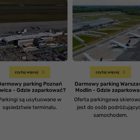
otnisko Poznań
Lotnisko Warszawa
awica
Modlin
Wtorek 30 stycznia
Wtorek 23 stycznia
czytaj więcej
czytaj więcej
Darmowy parking Poznań
Darmowy parking Warsz
wica - Gdzie zaparkować?
Modlin - Gdzie zaparkow
Parkingi są usytuowane w
Oferta parkingowa skierow
sąsiedztwie terminalu.
jest do osób podróżujący
samochodem.