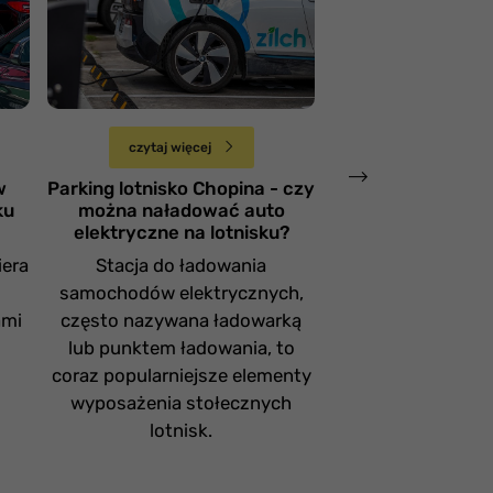
naładować auto
Oficjalny park
elektryczne na
lotnisko Pozn
lotnisku?
Ławica
Niedziela 25 sierpnia
Piątek 19 lipca
czytaj więcej
czytaj więce
w
Parking lotnisko Chopina - czy
Oficjalny parkin
ku
można naładować auto
Poznań Ła
elektryczne na lotnisku?
Bezpłatna strefa 
iera
Stacja do ładowania
umożliwia krótki 
samochodów elektrycznych,
minut
ami
często nazywana ładowarką
lub punktem ładowania, to
coraz popularniejsze elementy
wyposażenia stołecznych
lotnisk.