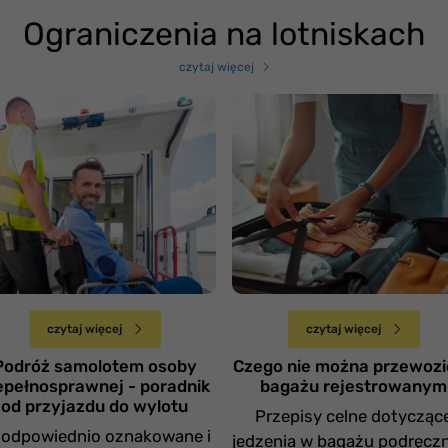
Ograniczenia na lotniskach
czytaj więcej
odróż samolotem
soby
iepełnosprawnej -
Czego nie można
oradnik od przyjazdu
przewozić w bagażu
o wylotu
rejestrowanym
Niedziela 1 grudnia
Niedziela 17 listopada
czytaj więcej
czytaj więcej
Podróż samolotem osoby
Czego nie można przewozi
epełnosprawnej - poradnik
bagażu rejestrowanym
od przyjazdu do wylotu
Przepisy celne dotycząc
 odpowiednio oznakowane i
jedzenia w bagażu podręc