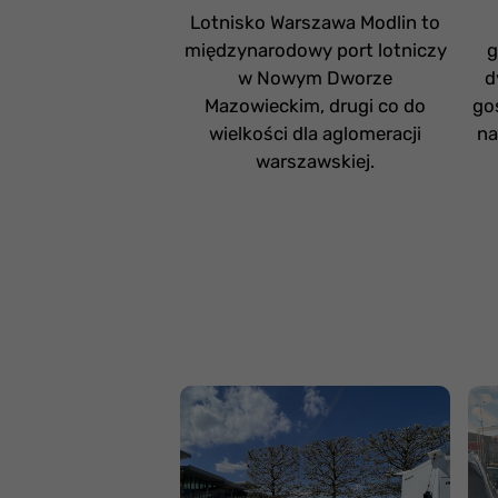
Lotnisko Warszawa Modlin to
międzynarodowy port lotniczy
g
w Nowym Dworze
d
Mazowieckim, drugi co do
go
wielkości dla aglomeracji
na
warszawskiej.
Zasady parkowania