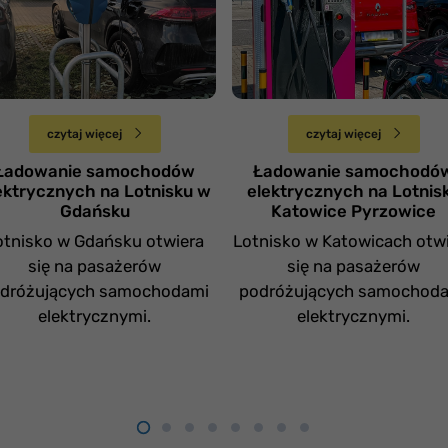
asady parkowania
aut elektrycznych na
ut elektrycznych na
Lotnisku w
otnisku w Gdańsku
Katowicach.
Środa 2 października
Wtorek 17 września
czytaj więcej
czytaj więcej
Ładowanie samochodów
Ładowanie samochodó
ektrycznych na Lotnisku w
elektrycznych na Lotnis
Gdańsku
Katowice Pyrzowice
otnisko w Gdańsku otwiera
Lotnisko w Katowicach otw
się na pasażerów
się na pasażerów
dróżujących samochodami
podróżujących samochod
elektrycznymi.
elektrycznymi.