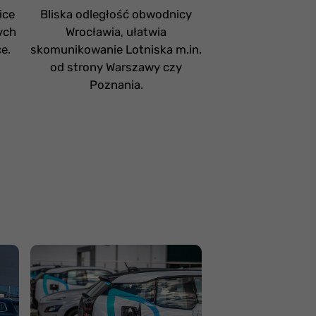
ice
Bliska odległość obwodnicy
Szybka odprawa 
ych
Wrocławia, ułatwia
Lotnisku w Gdań
e.
skomunikowanie Lotniska m.in.
Fast Track umożl
od strony Warszawy czy
przejście przez
Poznania.
bezpieczeństwa 
dzięki czemu p
szybciej dociera
odlotó
Parking lotnisko
Chopina - czy można