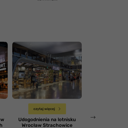
Lotnisko Wrocław
Strachowice
Lotnisko Gda
Niedziela 10 marca
Niedziela 3 marca
czytaj więcej
czytaj więce
 w
Udogodnienia na lotnisku
Udogodnienia na
h
Wrocław Strachowice
Gdańs