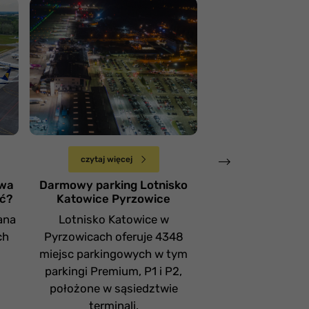
Lotnisko Katowice
Pyrzowice
Lotnisko w G
Środa 17 stycznia
Wtorek 9 stycznia
czytaj więcej
czytaj więce
awa
Darmowy parking Lotnisko
Darmowy parking
ać?
Katowice Pyrzowice
Gdańsku - Gdzie 
ana
Lotnisko Katowice w
Lotnisko w Gdań
ch
Pyrzowicach oferuje 4348
3845 miejsc pa
miejsc parkingowych w tym
krótkotermin
parkingi Premium, P1 i P2,
długoterminow
położone w sąsiedztwie
miejsca na krótk
terminali.
sterfie Kiss 