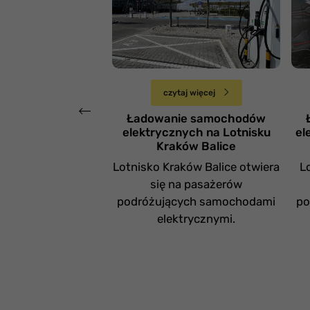
aut elektrycznych na
Z
Lotnisku Kraków
a
Balice
L
Poniedziałek 14 października
czytaj więcej
Ładowanie samochodów
elektrycznych na Lotnisku
el
Kraków Balice
Lotnisko Kraków Balice otwiera
L
się na pasażerów
podróżujących samochodami
po
elektrycznymi.