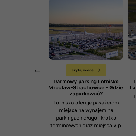
L
Lotnisko Wrocław
Ł
Poniedziałek 5 lutego
czytaj więcej
Darmowy parking Lotnisko
Wrocław-Strachowice - Gdzie
Ła
zaparkować?
Lotnisko oferuje pasażerom
miejsca na wynajem na
parkingach długo i krótko
terminowych oraz miejsca Vip.