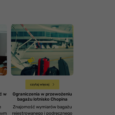
Ograniczenia w
przewożeniu bagażu
Niedziela 20 października
czytaj więcej
ć w
Ograniczenia w przewożeniu
bagażu lotnisko Chopina
e
Znajomość wymiarów bagażu
znym
rejestrowanego i podręcznego