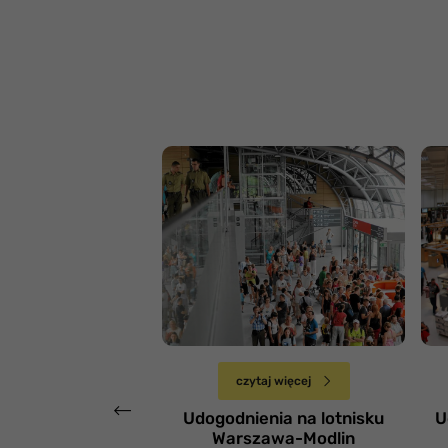
Lotnisko Warszawa-
L
Modlin
Ł
Sobota 6 kwietnia
czytaj więcej
Udogodnienia na lotnisku
U
Warszawa-Modlin