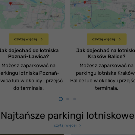
otnisko Poznań
Jak dojechać na
awica
lotnisko Kraków Balic
Czwartek 20 kwietnia
Sobota 15 kwietnia
czytaj więcej
czytaj więcej
Jak dojechać do lotniska
Jak dojechać na lotnisk
Poznań-Ławica?
Kraków Balice?
Możesz zaparkować na
Możesz zaparkować na
parkingu lotniska Poznań-
parkingu lotniska Kraków
wica lub w okolicy i przejść
Balice lub w okolicy i przejś
do terminala.
terminala.
Najtańsze parkingi lotniskowe
czytaj więcej