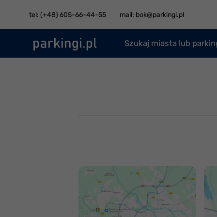
tel: (+48) 605-66-44-55
mail: bok@parkingi.pl
Szukaj miasta lub parki
Jak dojechać na
J