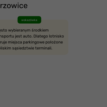
yrzowice
wskazówka
ęsto wybieranym środkiem
nsportu jest auto. Dlatego lotnisko
eruje miejsca parkingowe położone
liskim sąsiedztwie terminali.