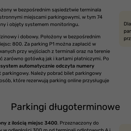
łożony w bezpośrednim sąsiedztwie terminala
stronnymi miejscami parkingowymi, w tym 74
Dla
ony i objęty systemem monitoringu.
par
odzinowy i dobowy. Położony w bezpośrednim
prz
 miejsc: 800. Za parking P1 można zapłacić w
nych przy wyjściach z terminali oraz na terenie
 zarówno gotówką jak i kartami płatniczymi. Po
1 system automatycznie odczyta numery
t parkingowy. Należy pobrać bilet parkingowy
osób, które rezerwują parking online przysługuje
Parkingi długoterminowe
ny z ilością miejsc 3400
. Przeznaczony do
 w odległości 300 m od terminali odlotowych A i