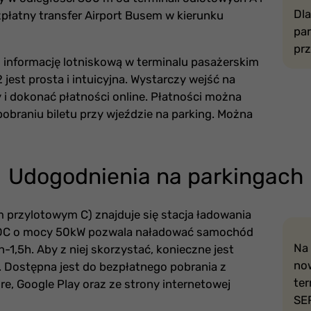
Dla
zpłatny transfer Airport Busem w kierunku
par
prz
informację lotniskową w terminalu pasażerskim
jest prosta i intuicyjna. Wystarczy wejść na
ty i dokonać płatności online. Płatności można
obraniu biletu przy wjeździe na parking. Można
Udogodnienia na parkingach
 przylotowym C) znajduje się stacja ładowania
 DC o mocy 50kW pozwala naładować samochód
Na 
1,5h. Aby z niej skorzystać, konieczne jest
no
 Dostępna jest do bezpłatnego pobrania z
te
e, Google Play oraz ze strony internetowej
SER