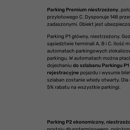
Parking Premium niestrzeżony
, po
przylotowego C. Dysponuje 148 prze
zadaszonymi. Obiekt jest ubezpiecz
Parking P1 główny, niestrzeżony. G
sąsiedztwie terminali A, B i C. Ilość
automatach parkingowych zlokalizowa
parkingu. W automatach można płacić
dojechaniu
do szlabanu Parkingu P
rejestracyjne
pojazdu i wysunie bile
szlaban zostanie wtedy otwarty. Dla 
5% rabatu na wszystkie parkingi.
Parking P2 ekonomiczny, niestrzeżo
postoju długoterminowego, położony