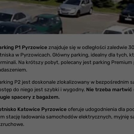
arking P1 Pyrzowice
znajduje się w odległości zaledwie 3
otniska w Pyrzowicach. Główny parking, idealny dla tych, k
erminali. Na krótszy pobyt, polecany jest parking Premium
adaszeniem.
arking P2 jest doskonale zlokalizowany w bezpośrednim są
ostęp do niego jest szybki i wygodny.
Nie trzeba martwić 
ługie spacery z bagażem.
otnisko Katowice Pyrzowice
oferuje udogodnienia dla po
ym stację ładowania samochodów elektrycznych, myjnię 
ozruchowe.