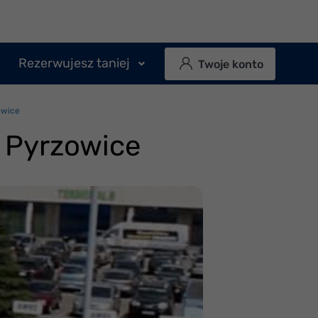
Rezerwujesz taniej
Twoje konto
owice
e Pyrzowice