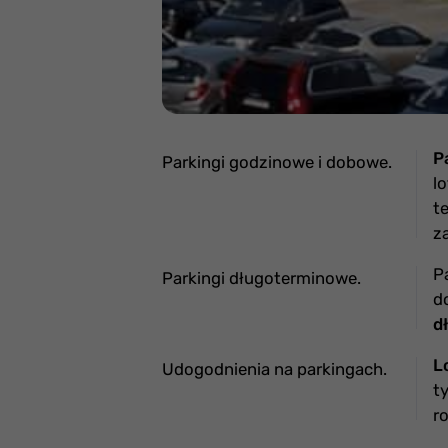
P
Parkingi godzinowe i dobowe.
l
t
z
P
Parkingi długoterminowe.
d
d
L
Udogodnienia na parkingach.
t
r