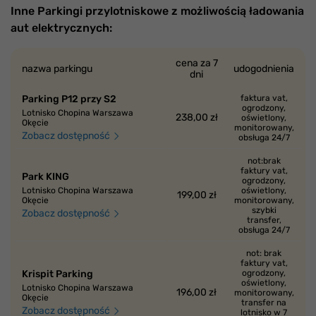
Inne Parkingi przylotniskowe z możliwością ładowania
aut elektrycznych:
cena za 7
nazwa parkingu
udogodnienia
dni
Parking P12 przy S2
faktura vat,
ogrodzony,
Lotnisko Chopina Warszawa
238,00 zł
oświetlony,
Okęcie
monitorowany,
Zobacz dostępność
obsługa 24/7
not:brak
faktury vat,
Park KING
ogrodzony,
Lotnisko Chopina Warszawa
oświetlony,
199,00 zł
Okęcie
monitorowany,
szybki
Zobacz dostępność
transfer,
obsługa 24/7
not: brak
faktury vat,
Krispit Parking
ogrodzony,
oświetlony,
Lotnisko Chopina Warszawa
196,00 zł
monitorowany,
Okęcie
transfer na
Zobacz dostępność
lotnisko w 7