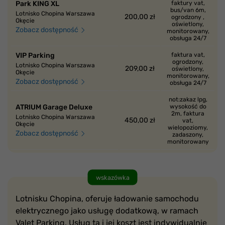
Park KING XL
faktury vat,
bus/van 6m,
Lotnisko Chopina Warszawa
200,00 zł
ogrodzony ,
Okęcie
oświetlony,
Zobacz dostępność
monitorowany,
obsługa 24/7
VIP Parking
faktura vat,
ogrodzony,
Lotnisko Chopina Warszawa
209,00 zł
oświetlony,
Okęcie
monitorowany,
Zobacz dostępność
obsługa 24/7
not:zakaz lpg,
ATRIUM Garage Deluxe
wysokość do
2m, faktura
Lotnisko Chopina Warszawa
450,00 zł
vat,
Okęcie
wielopoziomy,
Zobacz dostępność
zadaszony,
monitorowany
wskazówka
Lotnisku Chopina, oferuje ładowanie samochodu
elektrycznego jako usługę dodatkową, w ramach
Valet Parking. Usług ta i jej koszt jest indywidualnie