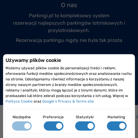
O nas
Parkingi.pl to kompleksowy system
rezerwacji
najlepszych parkingów lotniskowych
i
przylotniskowych.
Rezerwacja parkingu nigdy nie była tak prosta
Przyłącz się do nas
Używamy plików cookie
Możemy używać plików cookie do personalizacji treści i reklam,
Prowadzisz monitorowany i całodobowy parking
oferowania funkcji mediów społecznościowych oraz analizowania ruchu
lotniskowy lub przylotniskowy?
na stronie. Udostępniamy również informacje o korzystaniu z naszej
strony naszym partnerom z branży mediów społecznościowych,
Dołącz do nas już dzisiaj!
reklamy i analityki, którzy mogą łączyć je z innymi danymi, które im
przekazałeś lub które zebrali podczas korzystania z ich usług. Więcej w
Polityce Cookie
oraz
Google's Privacy & Terms site
Jak to działa?
|
Jak dojechać na lotnisko?
|
Często 
Niezbędne
Preferencje
Statystyki
Marketing