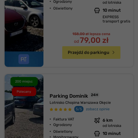
Ogrodzony
od lotniska
Oświetlony
10 minut
EXPRESS
transport gratis
158,00 zł
lepsza cena
79,00 zł
od
Przejdź do parkingu
200 miejsc
Polecany
24H
Parking Dominik
Lotnisko Chopina Warszawa Okęcie
5/5
zobacz opinie
Faktura VAT
6 km
Ogrodzony
od lotniska
Oświetlony
10 minut
Monitorowany