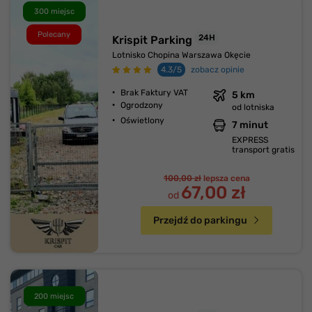
300 miejsc
Polecany
24H
Krispit Parking
Lotnisko Chopina Warszawa Okęcie
4.3/5
zobacz opinie
Brak Faktury VAT
5 km
Ogrodzony
od lotniska
Oświetlony
7 minut
EXPRESS
transport gratis
100,00 zł
lepsza cena
67,00 zł
od
Przejdź do parkingu
200 miejsc