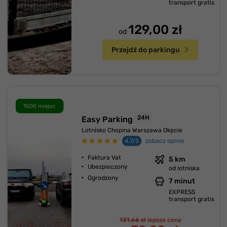
transport gratis
129,00 zł
od
Przejdź do parkingu
1500 miejsc
24H
Easy Parking
Lotnisko Chopina Warszawa Okęcie
4.7/5
zobacz opinie
Faktura Vat
5 km
Ubezpieczony
od lotniska
Ogrodzony
7 minut
EXPRESS
transport gratis
131,66 zł
lepsza cena