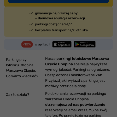
gwarancja najniższej ceny
+ darmowa anulacja rezerwacji
parkingi dostępne 24/7
bezpłatny transport na/z lotniska
-10%
w aplikacji
Nasze
parkingi lotniskowe Warszawa
Parking przy
Okęcie Chopina
spełniają najwyższe
lotnisku Chopina
wymogi jakości. Parkingi są ogrodzone,
Warszawa Okęcie.
ubezpieczone i monitorowane 24h.
Co warto wiedzieć?
Przyjazd jak i wyjazd z parkingu jest
możliwy przez całą dobę.
Po dokonaniu rezerwacji na parkingu
Jak to działa?
Warszawa Okęcie Chopina,
otrzymujesz od nas potwierdzenie
rezerwacji na email oraz SMS na Twój
telefon. Po przyjeździe na parking