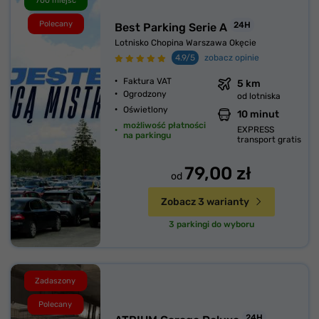
700 miejsc
Polecany
24H
Best Parking Serie A
Lotnisko Chopina Warszawa Okęcie
4.9/5
zobacz opinie
Faktura VAT
5 km
Ogrodzony
od lotniska
Oświetlony
10 minut
możliwość płatności
EXPRESS
na parkingu
transport gratis
79,00 zł
od
Zobacz 3 warianty
3 parkingi do wyboru
Zadaszony
Polecany
24H