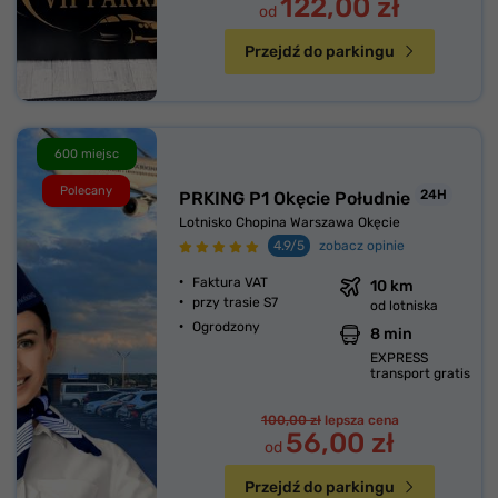
122,00 zł
od
Przejdź do parkingu
600 miejsc
Polecany
24H
PRKING P1 Okęcie Południe
Lotnisko Chopina Warszawa Okęcie
4.9/5
zobacz opinie
Faktura VAT
10 km
przy trasie S7
od lotniska
Ogrodzony
8 min
EXPRESS
transport gratis
100,00 zł
lepsza cena
56,00 zł
od
Przejdź do parkingu