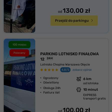
130,00 zł
od
Przejdź do parkingu
100 miejsc
Polecany
PARKING LOTNISKO FINAŁOWA
24H
12
Lotnisko Chopina Warszawa Okęcie
4.8/5
zobacz opinie
Ogrodzony
6 km
Oświetlony
od lotniska
Obsługa 24h
10 minut
Faktura Vat
EXPRESS
transport gratis
100,00 zł
od