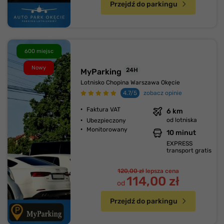
Przejdź do parkingu
600 miejsc
Nowy
24H
MyParking
Lotnisko Chopina Warszawa Okęcie
4.7/5
zobacz opinie
Faktura VAT
6 km
od lotniska
Ubezpieczony
Monitorowany
10 minut
EXPRESS
transport gratis
120,00 zł
lepsza cena
114,00 zł
od
Przejdź do parkingu