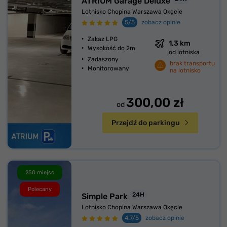
ATRIUM Garage Deluxe
Lotnisko Chopina Warszawa Okęcie
5/5
zobacz opinie
Zakaz LPG
1,3 km
Wysokość do 2m
od lotniska
Zadaszony
brak transportu
Monitorowany
na lotnisko
300,00 zł
od
Przejdź do parkingu
250 miejsc
Polecany
24H
Simple Park
Lotnisko Chopina Warszawa Okęcie
4.7/5
zobacz opinie