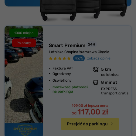
1000 miejsc
Polecany
24H
Smart Premium
Lotnisko Chopina Warszawa Okęcie
4.9/5
zobacz opinie
Faktura VAT
5 km
Ogrodzony
od lotniska
Oświetlony
8 minut
możliwość płatności
EXPRESS
na parkingu
transport gratis
199,00 zł
lepsza cena
117,00 zł
od
Przejdź do parkingu