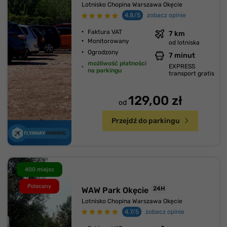
Lotnisko Chopina Warszawa Okęcie
4.8/5
zobacz opinie
Faktura VAT
7 km
Monitorowany
od lotniska
Ogrodzony
7 minut
możliwość płatności
EXPRESS
na parkingu
transport gratis
129,00 zł
od
Przejdź do parkingu
400 miejsc
Polecany
24H
WAW Park Okęcie
Lotnisko Chopina Warszawa Okęcie
4.7/5
zobacz opinie