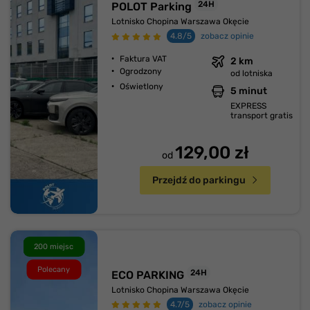
24H
POLOT Parking
Lotnisko Chopina Warszawa Okęcie
4.8/5
zobacz opinie
Faktura VAT
2 km
Ogrodzony
od lotniska
Oświetlony
5 minut
EXPRESS
transport gratis
129,00 zł
od
Przejdź do parkingu
200 miejsc
Polecany
24H
ECO PARKING
Lotnisko Chopina Warszawa Okęcie
4.7/5
zobacz opinie