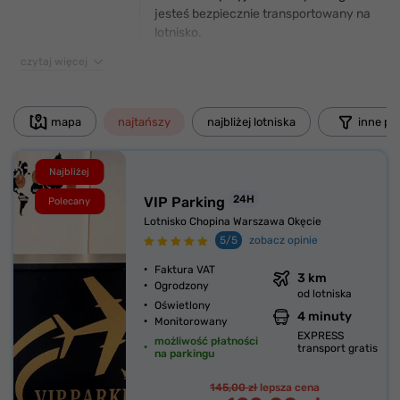
jesteś bezpiecznie transportowany na
lotnisko.
czytaj więcej
mapa
najtańszy
najbliżej lotniska
inne prz
Najbliżej
24H
VIP Parking
Polecany
Lotnisko Chopina Warszawa Okęcie
5/5
zobacz opinie
Faktura VAT
3 km
Ogrodzony
od lotniska
Oświetlony
4 minuty
Monitorowany
EXPRESS
możliwość płatności
transport gratis
na parkingu
145,00 zł
lepsza cena