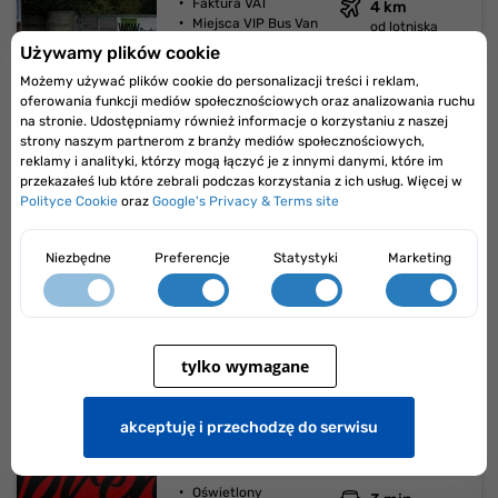
Faktura VAT
4 km
Miejsca VIP Bus Van
od lotniska
Ogrodzony
Używamy plików cookie
7 min
Oświetlony
EXPRESS
Możemy używać plików cookie do personalizacji treści i reklam,
transport gratis
oferowania funkcji mediów społecznościowych oraz analizowania ruchu
na stronie. Udostępniamy również informacje o korzystaniu z naszej
125,00 zł
lepsza cena
strony naszym partnerom z branży mediów społecznościowych,
100,00 zł
reklamy i analityki, którzy mogą łączyć je z innymi danymi, które im
od
przekazałeś lub które zebrali podczas korzystania z ich usług. Więcej w
Polityce Cookie
oraz
Google's Privacy & Terms site
Przejdź do parkingu
Niezbędne
Preferencje
Statystyki
Marketing
400 miejsc
Polecany
24H
Smart Supreme
tylko wymagane
Lotnisko Chopina Warszawa Okęcie
5/5
zobacz opinie
akceptuję i przechodzę do serwisu
Faktura VAT
0.9km
Ogrodzony
od lotniska
Oświetlony