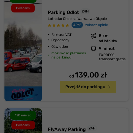
Polecany
24H
Parking Odlot
Lotnisko Chopina Warszawa Okęcie
4.9/5
zobacz opinie
Faktura VAT
5 km
Ogrodzony
od lotniska
Oświetlon
9 minut
możliwość płatności
EXPRESS
na parkingu
transport gratis
139,00 zł
od
Przejdź do parkingu
120 miejsc
Polecany
24H
FlyAway Parking