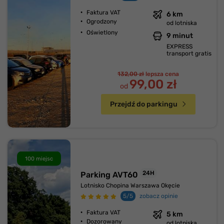
Faktura VAT
6 km
Ogrodzony
od lotniska
Oświetlony
9 minut
EXPRESS
transport gratis
132,00 zł
lepsza cena
99,00 zł
od
Przejdź do parkingu
100 miejsc
24H
Parking AVT60
Lotnisko Chopina Warszawa Okęcie
5/5
zobacz opinie
Faktura VAT
5 km
Dozorowany
od lotniska