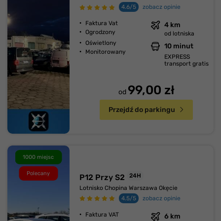
4.6/5
zobacz opinie
Faktura Vat
4 km
Ogrodzony
od lotniska
Oświetlony
10 minut
Monitorowany
EXPRESS
transport gratis
99,00 zł
od
Przejdź do parkingu
1000 miejsc
Polecany
24H
P12 Przy S2
Lotnisko Chopina Warszawa Okęcie
4.5/5
zobacz opinie
Faktura VAT
6 km