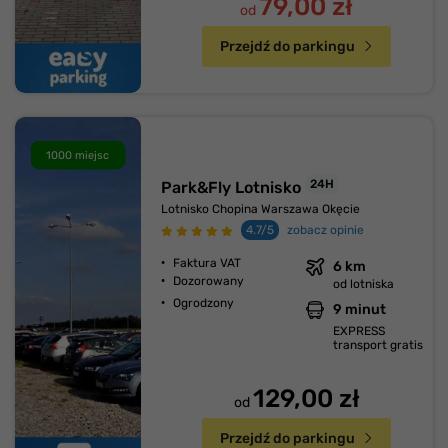
79,00 zł
od
Przejdź do parkingu
1000 miejsc
24H
Park&Fly Lotnisko
Lotnisko Chopina Warszawa Okęcie
4.7/5
zobacz opinie
Faktura VAT
6 km
Dozorowany
od lotniska
Ogrodzony
9 minut
EXPRESS
transport gratis
129,00 zł
od
Przejdź do parkingu