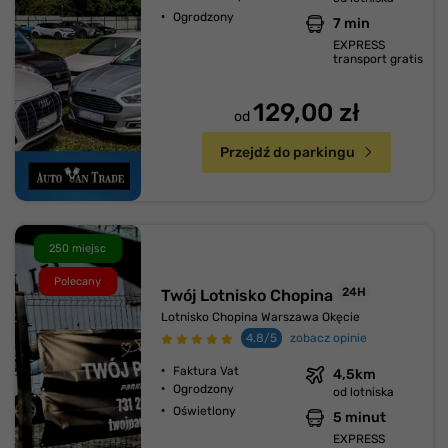
Ogrodzony
7 min
EXPRESS
transport gratis
129,00 zł
od
Przejdź do parkingu
250 miejsc
Polecany
24H
Twój Lotnisko Chopina
Lotnisko Chopina Warszawa Okęcie
4.8/5
zobacz opinie
Faktura Vat
4,5km
Ogrodzony
od lotniska
Oświetlony
5 minut
EXPRESS