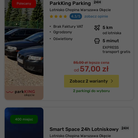
24H
ParkKing Parking
Polecany
Lotnisko Chopina Warszawa Okęcie
4.3/5
zobacz opinie
Brak Faktury VAT
5 km
Ogrodzony
od lotniska
Oświetlony
5 minut
EXPRESS
transport gratis
85,00 zł
lepsza cena
57,00 zł
od
Zobacz 2 warianty
2 parkingi do wyboru
400 miejsc
24H
Smart Space 24h Lotniskowy
Lotnisko Chopina Warszawa Okęcie