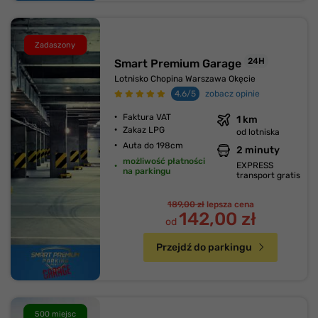
Zadaszony
24H
Smart Premium Garage
Lotnisko Chopina Warszawa Okęcie
4.6/5
zobacz opinie
Faktura VAT
1 km
Zakaz LPG
od lotniska
Auta do 198cm
2 minuty
możliwość płatności
EXPRESS
na parkingu
transport gratis
189,00 zł
lepsza cena
142,00 zł
od
Przejdź do parkingu
500 miejsc