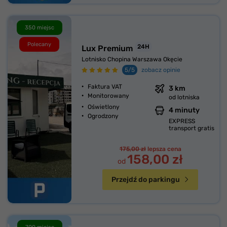
350 miejsc
Polecany
24H
Lux Premium
Lotnisko Chopina Warszawa Okęcie
5/5
zobacz opinie
Faktura VAT
3 km
Monitorowany
od lotniska
Oświetlony
4 minuty
Ogrodzony
EXPRESS
transport gratis
175,00 zł
lepsza cena
158,00 zł
od
Przejdź do parkingu