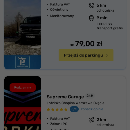
Faktura VAT
5 km
Oświetlony
od lotniska
Monitorowany
9 min
EXPRESS
transport gratis
79,00 zł
od
Przejdź do parkingu
Podziemny
24H
Supreme Garage
Lotnisko Chopina Warszawa Okęcie
5/5
zobacz opinie
Faktura VAT
2 km
Zakaz LPG
od lotniska