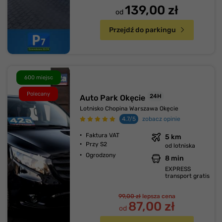
139,00 zł
od
Przejdź do parkingu
600 miejsc
Polecany
24H
Auto Park Okęcie
Lotnisko Chopina Warszawa Okęcie
4.7/5
zobacz opinie
Faktura VAT
5 km
Przy S2
od lotniska
Ogrodzony
8 min
EXPRESS
transport gratis
99,00 zł
lepsza cena
87,00 zł
od