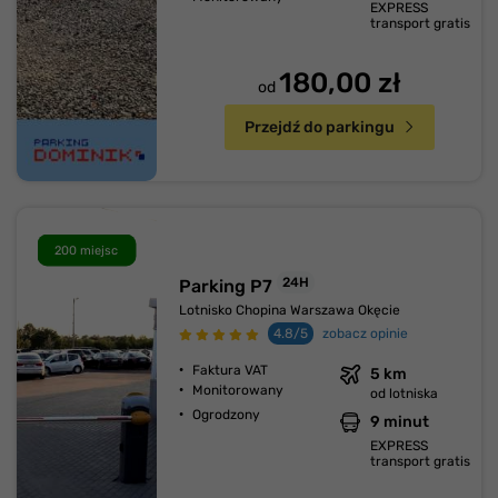
EXPRESS
transport gratis
180,00 zł
od
Przejdź do parkingu
200 miejsc
24H
Parking P7
Lotnisko Chopina Warszawa Okęcie
4.8/5
zobacz opinie
Faktura VAT
5 km
Monitorowany
od lotniska
Ogrodzony
9 minut
EXPRESS
transport gratis