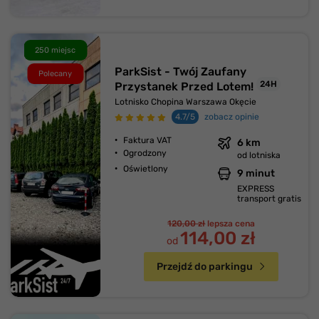
250 miejsc
ParkSist - Twój Zaufany
Polecany
24H
Przystanek Przed Lotem!
Lotnisko Chopina Warszawa Okęcie
4.7/5
zobacz opinie
Faktura VAT
6 km
Ogrodzony
od lotniska
Oświetlony
9 minut
EXPRESS
transport gratis
120,00 zł
lepsza cena
114,00 zł
od
Przejdź do parkingu