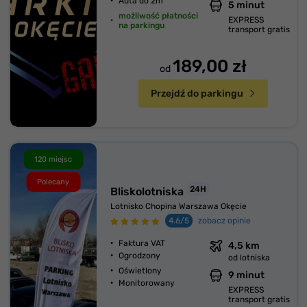
Auta do 2m
5 minut
możliwość płatności
EXPRESS
na parkingu
transport gratis
189,00 zł
od
Przejdź do parkingu
120 miejsc
Polecany
24H
Bliskolotniska
Lotnisko Chopina Warszawa Okęcie
4.6/5
zobacz opinie
Faktura VAT
4,5 km
Ogrodzony
od lotniska
Oświetlony
9 minut
Monitorowany
EXPRESS
transport gratis