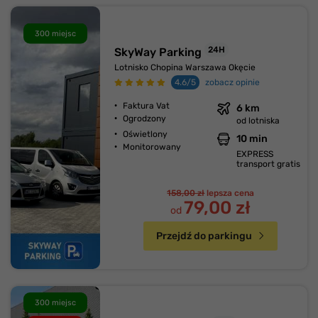
300 miejsc
24H
SkyWay Parking
Lotnisko Chopina Warszawa Okęcie
4.6/5
zobacz opinie
Faktura Vat
6 km
Ogrodzony
od lotniska
Oświetlony
10 min
Monitorowany
EXPRESS
transport gratis
158,00 zł
lepsza cena
79,00 zł
od
Przejdź do parkingu
300 miejsc