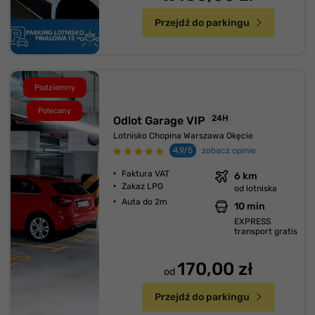
Przejdź do parkingu
Podziemny
Polecany
24H
Odlot Garage VIP
Lotnisko Chopina Warszawa Okęcie
4.9/5
zobacz opinie
Faktura VAT
6 km
Zakaz LPG
od lotniska
Auta do 2m
10 min
EXPRESS
transport gratis
170,00 zł
od
Przejdź do parkingu