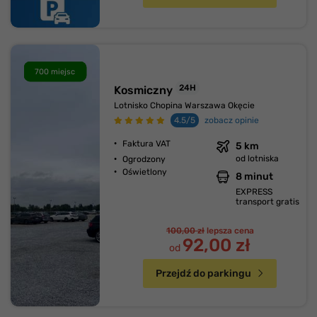
700 miejsc
24H
Kosmiczny
Lotnisko Chopina Warszawa Okęcie
4.5/5
zobacz opinie
Faktura VAT
5 km
od lotniska
Ogrodzony
Oświetlony
8 minut
EXPRESS
transport gratis
100,00 zł
lepsza cena
92,00 zł
od
Przejdź do parkingu