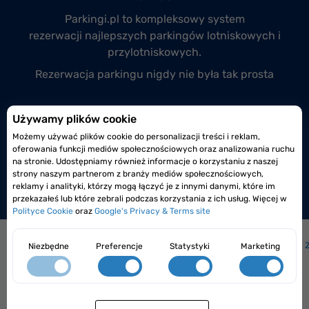
Parkingi.pl to kompleksowy system
rezerwacji
najlepszych parkingów lotniskowych
i
przylotniskowych.
Rezerwacja parkingu nigdy nie była tak prosta
Przyłącz się do nas
Używamy plików cookie
Możemy używać plików cookie do personalizacji treści i reklam,
Prowadzisz monitorowany i całodobowy parking
oferowania funkcji mediów społecznościowych oraz analizowania ruchu
lotniskowy lub przylotniskowy?
na stronie. Udostępniamy również informacje o korzystaniu z naszej
strony naszym partnerom z branży mediów społecznościowych,
Dołącz do nas już dzisiaj!
reklamy i analityki, którzy mogą łączyć je z innymi danymi, które im
przekazałeś lub które zebrali podczas korzystania z ich usług. Więcej w
Polityce Cookie
oraz
Google's Privacy & Terms site
Jak to działa?
|
Jak dojechać na lotnisko?
|
Często 
Niezbędne
Preferencje
Statystyki
Marketing