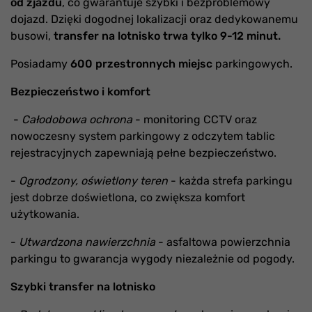
od zjazdu
, co gwarantuje szybki i bezproblemowy
dojazd. Dzięki dogodnej lokalizacji oraz dedykowanemu
busowi,
transfer na lotnisko trwa tylko 9-12 minut.
Posiadamy
600 przestronnyc
h
miejsc
parkingowych.
Bezpieczeństwo i komfort
-
Całodobowa ochrona
- monitoring CCTV oraz
nowoczesny system parkingowy z odczytem tablic
rejestracyjnych zapewniają pełne bezpieczeństwo.
-
Ogrodzony, oświetlony teren
- każda strefa parkingu
jest dobrze doświetlona, co zwiększa komfort
użytkowania.
-
Utwardzona nawierzchnia
- asfaltowa powierzchnia
parkingu to gwarancja wygody niezależnie od pogody.
Szybki transfer na lotnisko