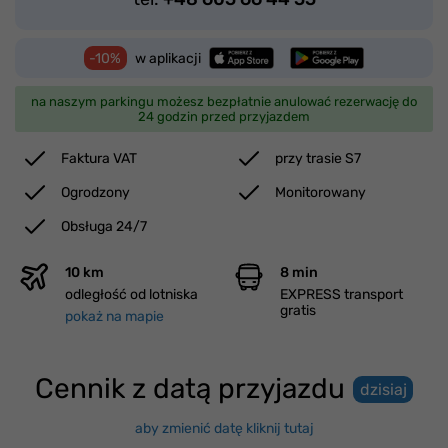
-10%
w aplikacji
na naszym parkingu możesz bezpłatnie anulować rezerwację do
24 godzin przed przyjazdem
Faktura VAT
przy trasie S7
Ogrodzony
Monitorowany
Obsługa 24/7
10 km
8 min
odległość od lotniska
EXPRESS transport
gratis
pokaż na mapie
Cennik z datą przyjazdu
dzisiaj
aby zmienić datę kliknij tutaj