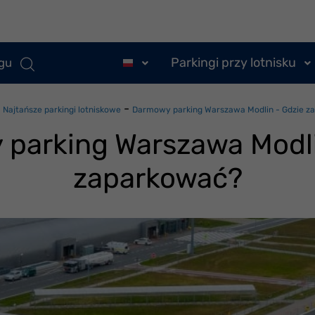
Parkingi przy lotnisku
ngu
-
-
Najtańsze parkingi lotniskowe
Darmowy parking Warszawa Modlin - Gdzie z
parking Warszawa Modli
zaparkować?