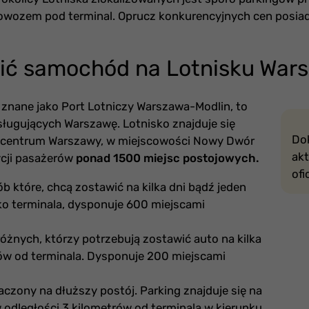
owozem pod terminal. Oprucz konkurencyjnych cen posiad
ić samochód na Lotnisku War
e znane jako Port Lotniczy Warszawa-Modlin, to
ługujących Warszawę. Lotnisko znajduje się
Do
 centrum Warszawy, w miejscowości Nowy Dwór
akt
ycji pasażerów
ponad 1500 miejsc postojowych.
ofi
ób które, chcą zostawić na kilka dni bądź jeden
ko terminala, dysponuje 600 miejscami
óżnych, którzy potrzebują zostawić auto na kilka
ów od terminala. Dysponuje 200 miejscami
czony na dłuższy postój. Parking znajduje się na
 odległości 3 kilometrów od terminala w kierunku