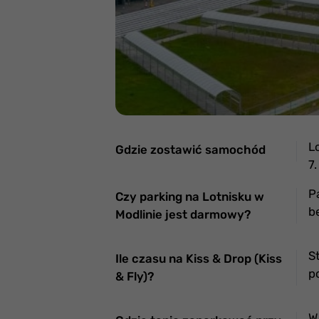
L
Gdzie zostawić samochód
7
P
Czy parking na Lotnisku w
b
Modlinie jest darmowy?
S
Ile czasu na Kiss & Drop (Kiss
p
& Fly)?
W