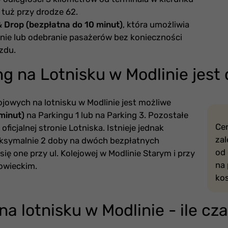
tuż przy drodze 62.
& Drop (bezpłatna do 10 minut)
, która umożliwia
ie lub odebranie pasażerów bez konieczności
zdu.
ng na Lotnisku w Modlinie jes
ojowych na lotnisku w Modlinie jest możliwe
 minut)
na Parkingu 1 lub na Parking 3. Pozostałe
Cen
ficjalnej stronie Lotniska. Istnieje jednak
zal
ksymalnie 2 doby na dwóch bezpłatnych
od 
 się one przy ul. Kolejowej w Modlinie Starym i przy
na
owieckim.
kos
 lotnisku w Modlinie - ile cz