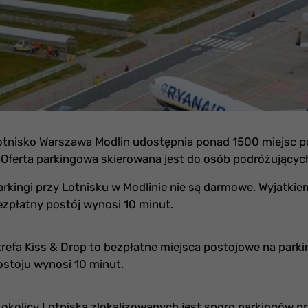
otnisko Warszawa Modlin udostępnia ponad 1500 miejsc po
. Oferta parkingowa skierowana jest do osób podróżując
arkingi przy Lotnisku w Modlinie nie są darmowe. Wyjatkiem 
ezpłatny postój wynosi 10 minut.
trefa Kiss & Drop to bezpłatne miejsca postojowe na park
ostoju wynosi 10 minut.
 okolicy Lotniska zlokalizowanych jest sporo parkingów 