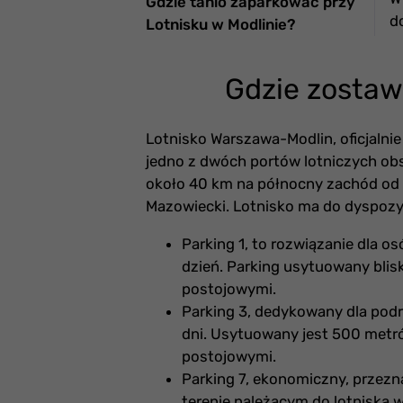
Gdzie tanio zaparkować przy
d
Lotnisku w Modlinie?
Gdzie zostaw
Lotnisko Warszawa-Modlin, oficjalni
jedno z dwóch portów lotniczych obs
około 40 km na północny zachód od
Mazowiecki. Lotnisko ma do dyspoz
Parking 1, to rozwiązanie dla os
dzień. Parking usytuowany blis
postojowymi.
Parking 3, dedykowany dla podr
dni. Usytuowany jest 500 metr
postojowymi.
Parking 7, ekonomiczny, przezna
terenie należącym do lotniska w