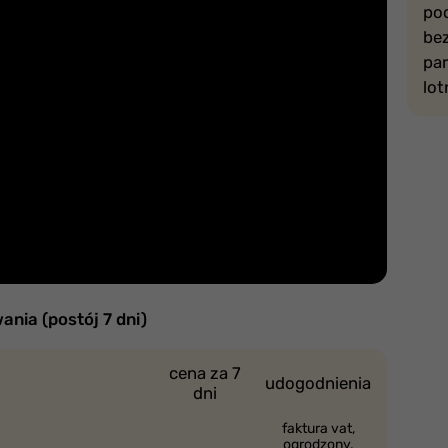
pod
bez
pa
lot
ania (postój 7 dni)
cena za 7
udogodnienia
dni
faktura vat,
ogrodzony,