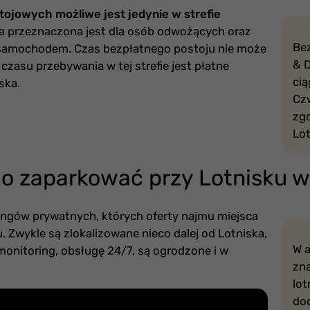
tojowych możliwe jest jedynie w strefie
a przeznaczona jest dla osób odwożących oraz
Bez
 samochodem. Czas bezpłatnego postoju nie może
& 
czasu przebywania w tej strefie jest płatne
ci
ska.
Czw
zgo
Lot
io zaparkować przy Lotnisku w
kingów prywatnych, których oferty najmu miejsca
. Zwykle są zlokalizowane nieco dalej od Lotniska,
W a
monitoring, obsługę 24/7, są ogrodzone i w
zna
lot
do