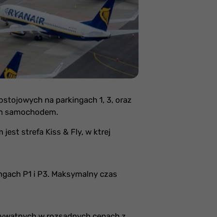
stojowych na parkingach 1, 3, oraz
ych samochodem.
jest strefa Kiss & Fly, w ktrej
ingach P1 i P3. Maksymalny czas
prywatnych w rozsądnych cenach z