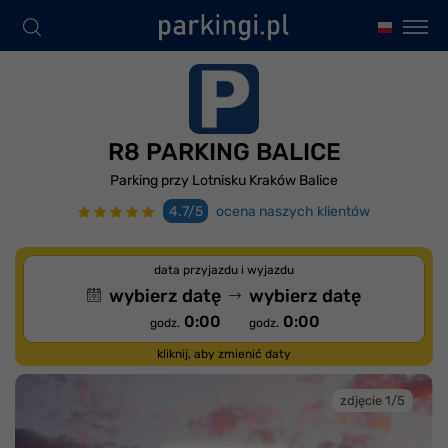
R8 PARKING BALICE
Parking przy Lotnisku Kraków Balice
4.7/5
ocena naszych klientów
data przyjazdu i wyjazdu
wybierz datę
wybierz datę
0:00
0:00
godz.
godz.
kliknij, aby zmienić daty
zdjęcie 1/5