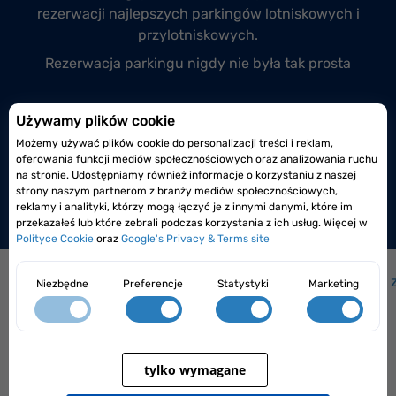
rezerwacji
najlepszych parkingów lotniskowych
i
przylotniskowych.
Rezerwacja parkingu nigdy nie była tak prosta
Przyłącz się do nas
Używamy plików cookie
Możemy używać plików cookie do personalizacji treści i reklam,
Prowadzisz monitorowany i całodobowy parking
oferowania funkcji mediów społecznościowych oraz analizowania ruchu
lotniskowy lub przylotniskowy?
na stronie. Udostępniamy również informacje o korzystaniu z naszej
strony naszym partnerom z branży mediów społecznościowych,
Dołącz do nas już dzisiaj!
reklamy i analityki, którzy mogą łączyć je z innymi danymi, które im
przekazałeś lub które zebrali podczas korzystania z ich usług. Więcej w
Polityce Cookie
oraz
Google's Privacy & Terms site
Jak to działa?
|
Jak dojechać na lotnisko?
|
Często 
Niezbędne
Preferencje
Statystyki
Marketing
tylko wymagane