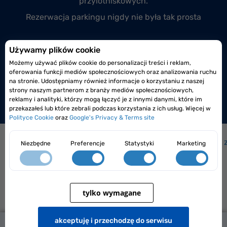
przylotniskowych.
Rezerwacja parkingu nigdy nie była tak prosta
Przyłącz się do nas
Używamy plików cookie
Możemy używać plików cookie do personalizacji treści i reklam,
Prowadzisz monitorowany i całodobowy parking
oferowania funkcji mediów społecznościowych oraz analizowania ruchu
lotniskowy lub przylotniskowy?
na stronie. Udostępniamy również informacje o korzystaniu z naszej
strony naszym partnerom z branży mediów społecznościowych,
Dołącz do nas już dzisiaj!
reklamy i analityki, którzy mogą łączyć je z innymi danymi, które im
przekazałeś lub które zebrali podczas korzystania z ich usług. Więcej w
Polityce Cookie
oraz
Google's Privacy & Terms site
Jak to działa?
|
Jak dojechać na lotnisko?
|
Często 
Niezbędne
Preferencje
Statystyki
Marketing
tylko wymagane
Elopark Sp. z o.o. Siedlce 08-110, ul. Karpacka 4/22
100,00 zł
akceptuję i przechodzę do serwisu
Regulamin
|
Polityka prywatności
od