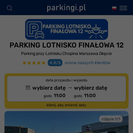
PARKING LOTNISKO FINAŁOWA 12
Parking przy Lotnisku Chopina Warszawa Okęcie
4.8/5
ocena naszych klientów
data przyjazdu i wyjazdu
wybierz datę
wybierz datę
11:00
11:00
godz.
godz.
kliknij, aby zmienić daty
zdjęcie 1/1