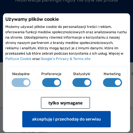
Przyłącz się do nas
Używamy plików cookie
Możemy używać plików cookie do personalizacji treści i reklam,
Prowadzisz monitorowany i całodobowy parking
oferowania funkcji mediów społecznościowych oraz analizowania ruchu
lotniskowy lub przylotniskowy?
na stronie. Udostępniamy również informacje o korzystaniu z naszej
strony naszym partnerom z branży mediów społecznościowych,
Dołącz do nas już dzisiaj!
reklamy i analityki, którzy mogą łączyć je z innymi danymi, które im
przekazałeś lub które zebrali podczas korzystania z ich usług. Więcej w
Polityce Cookie
oraz
Google's Privacy & Terms site
Jak to działa?
|
Jak dojechać na lotnisko?
|
Często 
Niezbędne
Preferencje
Statystyki
Marketing
tylko wymagane
215,00 zł
Elopark Sp. z o.o. Siedlce 08-110, ul. Karpacka 4/22
lepsza cena
akceptuję i przechodzę do serwisu
Regulamin
|
Polityka prywatności
brak miejsc
129,00 zł
2026 Parkingi.pl Wszelkie prawa zastrzeżone
suma za
1 dzień