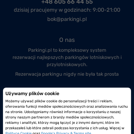
+48 605 66 44 55
dzisiaj pracujemy w godzinach:
9:00-21:00
bok@parkingi.pl
O nas
Parkingi.pl to kompleksowy system
rezerwacji
najlepszych parkingów lotniskowych
i
przylotniskowych.
Rezerwacja parkingu nigdy nie była tak prosta
Przyłącz się do nas
Używamy plików cookie
Możemy używać plików cookie do personalizacji treści i reklam,
Prowadzisz monitorowany i całodobowy parking
oferowania funkcji mediów społecznościowych oraz analizowania ruchu
lotniskowy lub przylotniskowy?
na stronie. Udostępniamy również informacje o korzystaniu z naszej
strony naszym partnerom z branży mediów społecznościowych,
Dołącz do nas już dzisiaj!
reklamy i analityki, którzy mogą łączyć je z innymi danymi, które im
przekazałeś lub które zebrali podczas korzystania z ich usług. Więcej w
Polityce Cookie
oraz
Google's Privacy & Terms site