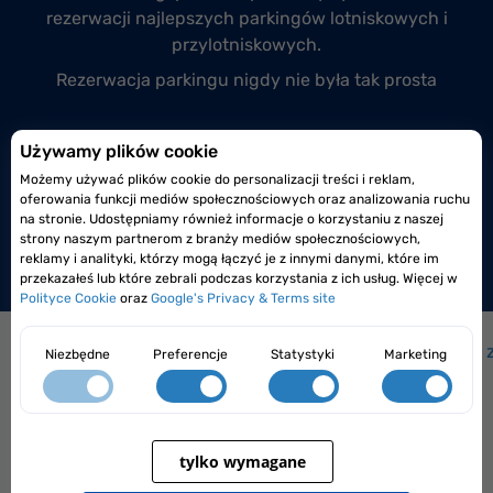
rezerwacji
najlepszych parkingów lotniskowych
i
przylotniskowych.
Rezerwacja parkingu nigdy nie była tak prosta
Przyłącz się do nas
Używamy plików cookie
Możemy używać plików cookie do personalizacji treści i reklam,
Prowadzisz monitorowany i całodobowy parking
oferowania funkcji mediów społecznościowych oraz analizowania ruchu
lotniskowy lub przylotniskowy?
na stronie. Udostępniamy również informacje o korzystaniu z naszej
strony naszym partnerom z branży mediów społecznościowych,
Dołącz do nas już dzisiaj!
reklamy i analityki, którzy mogą łączyć je z innymi danymi, które im
przekazałeś lub które zebrali podczas korzystania z ich usług. Więcej w
Polityce Cookie
oraz
Google's Privacy & Terms site
Jak to działa?
|
Jak dojechać na lotnisko?
|
Często 
Niezbędne
Preferencje
Statystyki
Marketing
tylko wymagane