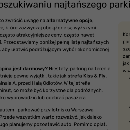
oszukiwaniu najtańszego park
rto zwrócić uwagę na
alternatywne opcje
,
owe, które zazwyczaj obciążone są wyższymi
Ko
 często atrakcyjniejsze ceny, często nawet
pa
ki. Przedstawiamy poniżej pełną listę najtańszych
sze
, aby ułatwić podróżującym wybór ekonomicznej
za
jak
opina jest darmowy?
Niestety, parking na terenie
wsz
tnieje pewne wyjątki, takie jak
strefa Kiss & Fly
,
ala A, przed Halą Odlotów. W tej strefie
inut, co może być korzystne dla podróżnych,
ybko wyprowadzić lub odebrać pasażera.
ć autem i parkować przy lotnisku Warszawa
 Przede wszystkim warto rozważyć, jak daleko
długo planujemy pozostawić auto. Pomimo opłat,