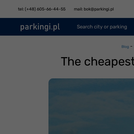
tel: (+48) 605-66-44-55
mail: bok@parkingi.pl
Search city or parking
-
Blog
The cheapest