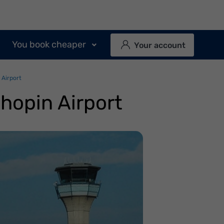
You book cheaper
Your account
 Airport
hopin Airport