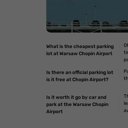
Of
What is the cheapest parking
ti
lot at Warsaw Chopin Airport
pa
Pa
Is there an official parking lot
t
is it free at Chopin Airport?
T
Is it worth it go by car and
le
park at the Warsaw Chopin
av
Airport