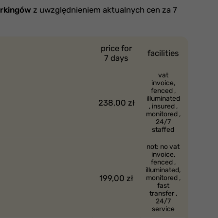
arkingów
z uwzględnieniem aktualnych cen za 7
price for
facilities
7 days
vat
invoice,
fenced ,
illuminated
238,00 zł
, insured ,
monitored ,
24/7
staffed
not: no vat
invoice,
fenced ,
illuminated,
199,00 zł
monitored ,
fast
transfer ,
24/7
service