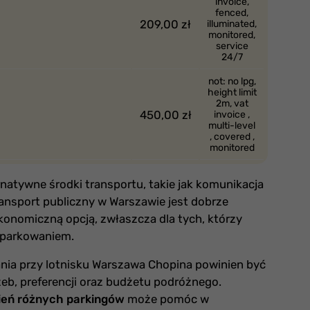
invoice,
fenced,
209,00 zł
illuminated,
monitored,
service
24/7
not: no lpg,
height limit
2m, vat
450,00 zł
invoice ,
multi-level
, covered ,
monitored
natywne środki transportu, takie jak komunikacja
ansport publiczny w Warszawie jest dobrze
konomiczną opcją, zwłaszcza dla tych, którzy
 parkowaniem.
ia przy lotnisku Warszawa Chopina powinien być
eb, preferencji oraz budżetu podróżnego.
ień różnych parkingów
może pomóc w