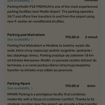
minutes
See availability
Parking Modlin P24 PREMIUM is one of the most experienced
parking facilities near Modlin Airport. The parking operates
24/7 and offers free transfers to and from the airport using
new 9-seater air-conditioned shuttles.
Parking pod Wiatrakiem
170,00 zł
2 minut
See availability
Parking Pod Wiatrakiem w Modlinie to świetny wybór dla
osób, które chcą rozpocząć podróż wygodnie, spokojnie i
bez zbędnego stresu. Parking znajduje się zaledwie 1,8 km
od lotniska Warszawa-Modlin, co pozwala szybko dotrzeć do
terminala, a w cenie postoju klienci otrzymują bezpłatny
transfer na lotnisko oraz odbiór po powrocie.
Parking Mpark
170,00 zł
6min
See availability
MPARK Parking is a prestigious facility that combines
modernity with a focus on customer comfort. Thanks to its
strategic location near the airport, we provide a free transfer