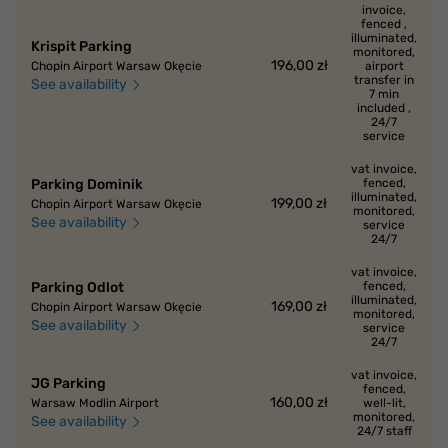
invoice,
fenced ,
illuminated,
Krispit Parking
monitored,
196,00 zł
Chopin Airport Warsaw Okęcie
airport
transfer in
See availability
7 min
included ,
24/7
service
vat invoice,
Parking Dominik
fenced,
illuminated,
199,00 zł
Chopin Airport Warsaw Okęcie
monitored,
See availability
service
24/7
vat invoice,
Parking Odlot
fenced,
illuminated,
169,00 zł
Chopin Airport Warsaw Okęcie
monitored,
See availability
service
24/7
vat invoice,
JG Parking
fenced,
160,00 zł
Warsaw Modlin Airport
well-lit,
monitored,
See availability
24/7 staff