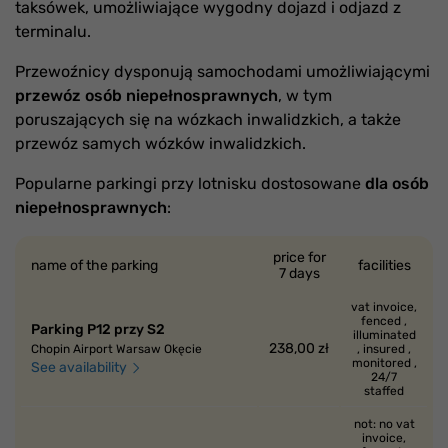
taksówek, umożliwiające wygodny dojazd i odjazd z
terminalu.
Przewoźnicy dysponują samochodami umożliwiającymi
przewóz osób niepełnosprawnych
, w tym
poruszających się na wózkach inwalidzkich, a także
przewóz samych wózków inwalidzkich.
Popularne parkingi przy lotnisku dostosowane
dla osób
niepełnosprawnych
:
price for
name of the parking
facilities
7 days
vat invoice,
fenced ,
Parking P12 przy S2
illuminated
238,00 zł
Chopin Airport Warsaw Okęcie
, insured ,
monitored ,
See availability
24/7
staffed
not: no vat
invoice,