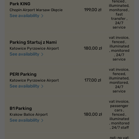
fenced ,
Park KING
illuminated,
199,00 zł
Chopin Airport Warsaw Okęcie
monitored ,
fast
See availability
transfer ,
24/7
service
vat invoice,
Parking Startuj z Nami
fenced ,
illuminated
180,00 zł
Katowice Pyrzowice Airport
, monitored
See availability
, 24/7
service
vat invoice,
PERI Parking
fenced,
illuminated,
177,00 zł
Katowice Pyrzowice Airport
monitored,
See availability
24/7
service
vat invoice,
passenger
B1 Parking
cars ,
180,00 zł
Krakow Balice Airport
fenced ,
illuminated
See availability
, monitored
, 24/7 staff
not: no vat