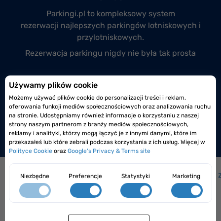
Parkingi.pl to kompleksowy system
rezerwacji
najlepszych parkingów lotniskowych
i
przylotniskowych.
Rezerwacja parkingu nigdy nie była tak prosta
Przyłącz się do nas
Używamy plików cookie
Możemy używać plików cookie do personalizacji treści i reklam,
Prowadzisz monitorowany i całodobowy parking
oferowania funkcji mediów społecznościowych oraz analizowania ruchu
lotniskowy lub przylotniskowy?
na stronie. Udostępniamy również informacje o korzystaniu z naszej
strony naszym partnerom z branży mediów społecznościowych,
Dołącz do nas już dzisiaj!
reklamy i analityki, którzy mogą łączyć je z innymi danymi, które im
przekazałeś lub które zebrali podczas korzystania z ich usług. Więcej w
Polityce Cookie
oraz
Google's Privacy & Terms site
Jak to działa?
|
Jak dojechać na lotnisko?
|
Często 
Niezbędne
Preferencje
Statystyki
Marketing