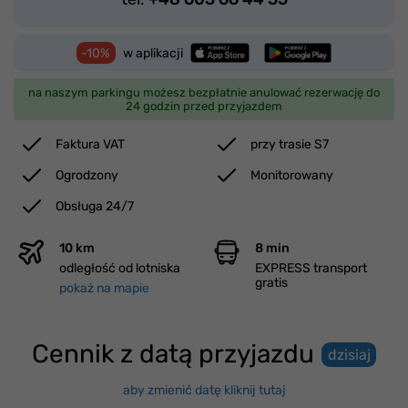
-10%
w aplikacji
na naszym parkingu możesz bezpłatnie anulować rezerwację do
24 godzin przed przyjazdem
Faktura VAT
przy trasie S7
Ogrodzony
Monitorowany
Obsługa 24/7
10 km
8 min
odległość od lotniska
EXPRESS transport
gratis
pokaż na mapie
Cennik z datą przyjazdu
dzisiaj
aby zmienić datę kliknij tutaj