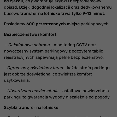
od zjazdu
, co gwarantuje szybki i bezproblemowy
dojazd. Dzięki dogodnej lokalizacji oraz dedykowanemu
busowi,
transfer na lotnisko trwa tylko 9-12 minut.
Posiadamy
600 przestronnyc
h
miejsc
parkingowych.
Bezpieczeństwo i komfort
-
Całodobowa ochrona
- monitoring CCTV oraz
nowoczesny system parkingowy z odczytem tablic
rejestracyjnych zapewniają pełne bezpieczeństwo.
-
Ogrodzony, oświetlony teren
- każda strefa parkingu
jest dobrze doświetlona, co zwiększa komfort
użytkowania.
-
Utwardzona nawierzchnia
- asfaltowa powierzchnia
parkingu to gwarancja wygody niezależnie od pogody.
Szybki transfer na lotnisko