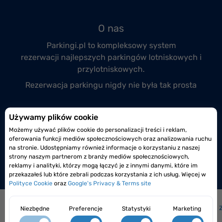
O nas
Parkingi.pl to kompleksowy system
rezerwacji
najlepszych parkingów lotniskowych
i
przylotniskowych.
Rezerwacja parkingu nigdy nie była tak prosta
Przyłącz się do nas
Używamy plików cookie
Możemy używać plików cookie do personalizacji treści i reklam,
Prowadzisz monitorowany i całodobowy parking
oferowania funkcji mediów społecznościowych oraz analizowania ruchu
lotniskowy lub przylotniskowy?
na stronie. Udostępniamy również informacje o korzystaniu z naszej
strony naszym partnerom z branży mediów społecznościowych,
Dołącz do nas już dzisiaj!
reklamy i analityki, którzy mogą łączyć je z innymi danymi, które im
przekazałeś lub które zebrali podczas korzystania z ich usług. Więcej w
Polityce Cookie
oraz
Google's Privacy & Terms site
Jak to działa?
|
Jak dojechać na lotnisko?
|
Często 
Niezbędne
Preferencje
Statystyki
Marketing